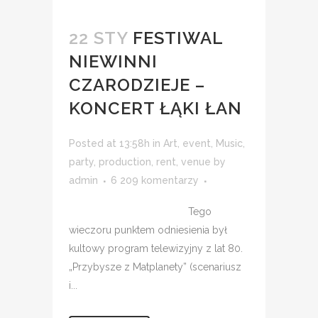
22 STY
FESTIWAL
NIEWINNI
CZARODZIEJE –
KONCERT ŁĄKI ŁAN
Posted at 13:58h
in
Art
,
event
,
Music
,
party
,
production
,
rent
,
venue
by
admin
6 209 komentarzy
Tego
wieczoru punktem odniesienia był
kultowy program telewizyjny z lat 80.
„Przybysze z Matplanety” (scenariusz
i...