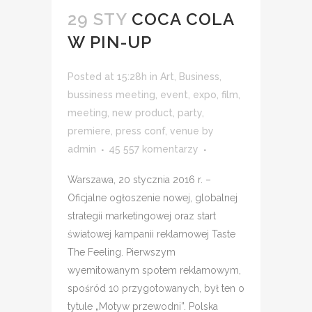
29 STY
COCA COLA
W PIN-UP
Posted at 15:28h
in
Art
,
Business
,
bussiness meeting
,
event
,
expo
,
film
,
meeting
,
new product
,
party
,
premiere
,
press conf
,
venue
by
admin
45 557 komentarzy
Warszawa, 20 stycznia 2016 r. –
Oficjalne ogłoszenie nowej, globalnej
strategii marketingowej oraz start
światowej kampanii reklamowej Taste
The Feeling. Pierwszym
wyemitowanym spotem reklamowym,
spośród 10 przygotowanych, był ten o
tytule „Motyw przewodni”. Polska