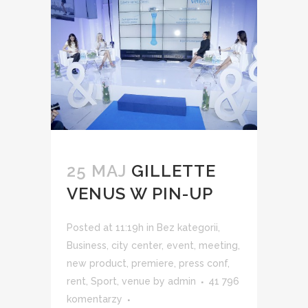
25 MAJ
GILLETTE
VENUS W PIN-UP
Posted at 11:19h
in
Bez kategorii
,
Business
,
city center
,
event
,
meeting
,
new product
,
premiere
,
press conf
,
rent
,
Sport
,
venue
by
admin
41 796
komentarzy