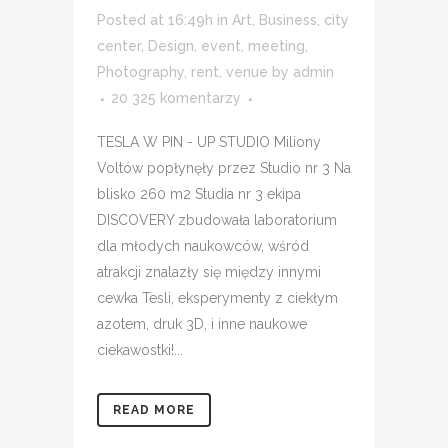
Posted at 16:49h
in
Art
,
Business
,
city
center
,
Design
,
event
,
meeting
,
Photography
,
rent
,
venue
by
admin
20 325 komentarzy
TESLA W PIN - UP STUDIO Miliony
Voltów popłynęły przez Studio nr 3 Na
blisko 260 m2 Studia nr 3 ekipa
DISCOVERY zbudowała laboratorium
dla młodych naukowców, wśród
atrakcji znalazły się między innymi
cewka Tesli, eksperymenty z ciekłym
azotem, druk 3D, i inne naukowe
ciekawostki!...
READ MORE