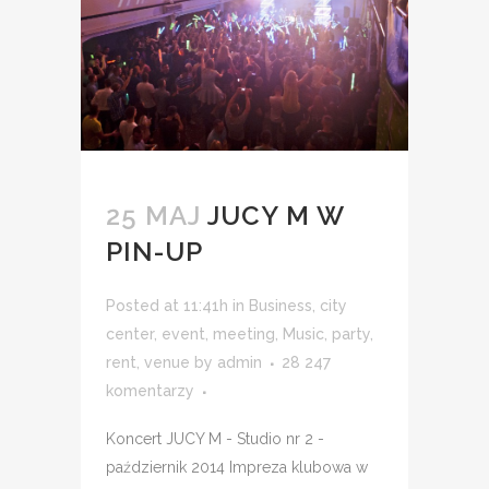
25 MAJ
JUCY M W
PIN-UP
Posted at 11:41h
in
Business
,
city
center
,
event
,
meeting
,
Music
,
party
,
rent
,
venue
by
admin
28 247
komentarzy
Koncert JUCY M - Studio nr 2 -
październik 2014 Impreza klubowa w