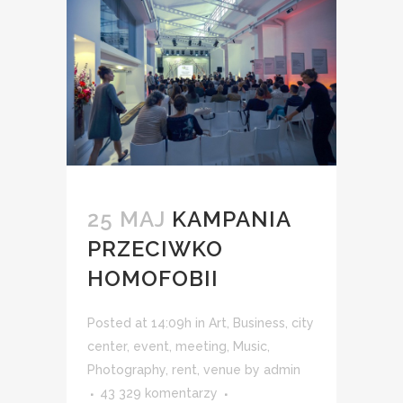
25 MAJ
KAMPANIA
PRZECIWKO
HOMOFOBII
Posted at 14:09h
in
Art
,
Business
,
city
center
,
event
,
meeting
,
Music
,
Photography
,
rent
,
venue
by
admin
43 329 komentarzy