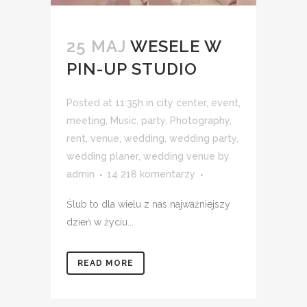
25 MAJ
WESELE W
PIN-UP STUDIO
Posted at 11:35h
in
city center
,
event
,
meeting
,
Music
,
party
,
Photography
,
rent
,
venue
,
wedding
,
wedding party
,
wedding planer
,
wedding venue
by
admin
14 218 komentarzy
Ślub to dla wielu z nas najważniejszy
dzień w życiu...
READ MORE