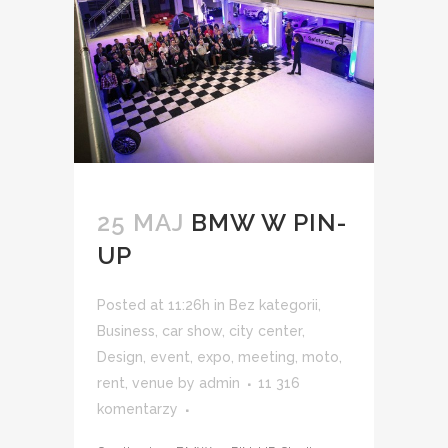
25 MAJ
BMW W PIN-
UP
Posted at 11:26h
in
Bez kategorii
,
Business
,
car show
,
city center
,
Design
,
event
,
expo
,
meeting
,
moto
,
rent
,
venue
by
admin
11 316
komentarzy