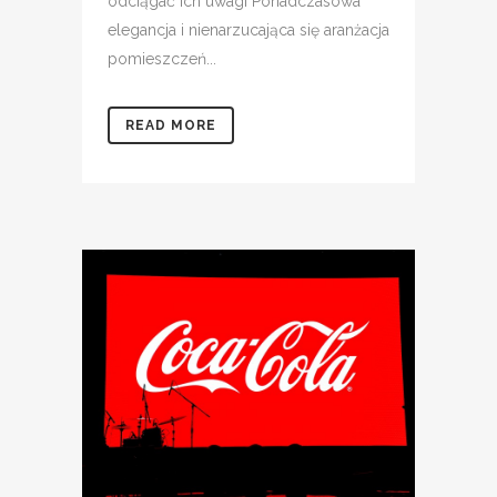
odciągać ich uwagi Ponadczasowa
elegancja i nienarzucająca się aranżacja
pomieszczeń...
READ MORE