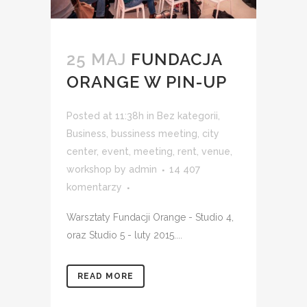
25 MAJ
FUNDACJA
ORANGE W PIN-UP
Posted at 11:38h
in
Bez kategorii
,
Business
,
bussiness meeting
,
city
center
,
event
,
meeting
,
rent
,
venue
,
workshop
by
admin
14 407
komentarzy
Warsztaty Fundacji Orange - Studio 4,
oraz Studio 5 - luty 2015....
READ MORE