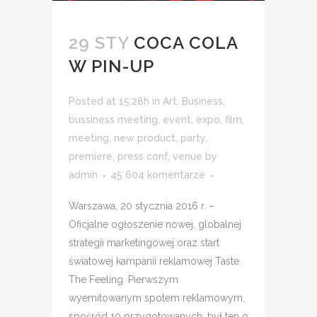
29 STY
COCA COLA
W PIN-UP
Posted at 15:28h
in
Art
,
Business
,
bussiness meeting
,
event
,
expo
,
film
,
meeting
,
new product
,
party
,
premiere
,
press conf
,
venue
by
admin
45 604 komentarze
Warszawa, 20 stycznia 2016 r. –
Oficjalne ogłoszenie nowej, globalnej
strategii marketingowej oraz start
światowej kampanii reklamowej Taste
The Feeling. Pierwszym
wyemitowanym spotem reklamowym,
spośród 10 przygotowanych, był ten o