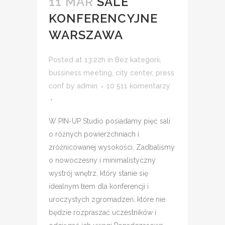
11 MAR
SALE
KONFERENCYJNE
WARSZAWA
Posted at 13:22h
in
Bez kategorii
,
bussiness meeting
,
city center
,
press
conf
by
admin
10 511 komentarzy
W PIN-UP Studio posiadamy pięć sali
o różnych powierzchniach i
zróżnicowanej wysokości. Zadbaliśmy
o nowoczesny i minimalistyczny
wystrój wnętrz, który stanie się
idealnym tłem dla konferencji i
uroczystych zgromadzeń, które nie
będzie rozpraszać uczestników i