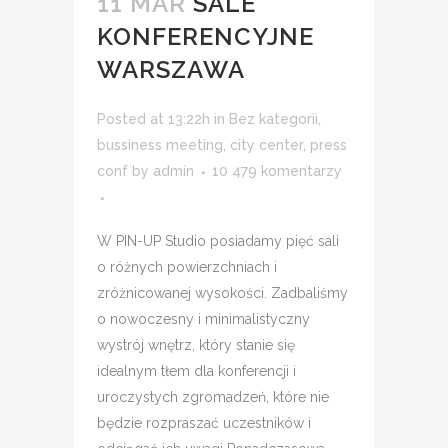
11 MAR
SALE
KONFERENCYJNE
WARSZAWA
Posted at 13:22h
in
Bez kategorii
,
bussiness meeting
,
city center
,
press
conf
by
admin
10 479 komentarzy
W PIN-UP Studio posiadamy pięć sali
o różnych powierzchniach i
zróżnicowanej wysokości. Zadbaliśmy
o nowoczesny i minimalistyczny
wystrój wnętrz, który stanie się
idealnym tłem dla konferencji i
uroczystych zgromadzeń, które nie
będzie rozpraszać uczestników i