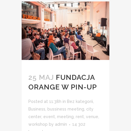
25 MAJ
FUNDACJA
ORANGE W PIN-UP
Posted at 11:38h
in
Bez kategorii
,
Business
,
bussiness meeting
,
city
center
,
event
,
meeting
,
rent
,
venue
,
workshop
by
admin
14 302