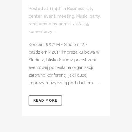
Posted at 11:41h
in
Business
,
city
center
,
event
,
meeting
,
Music
,
party
,
rent
,
venue
by
admin
28 255
komentarzy
Koncert JUCY M - Studio nr 2 -
październik 2014 Impreza klubowa w
Studio 2, blisko 800m2 przestrzeni
eventowej pozwala na organizację
zarówno konferencji jak i dużej
imprezy muzycznej pod dachem. ...
READ MORE