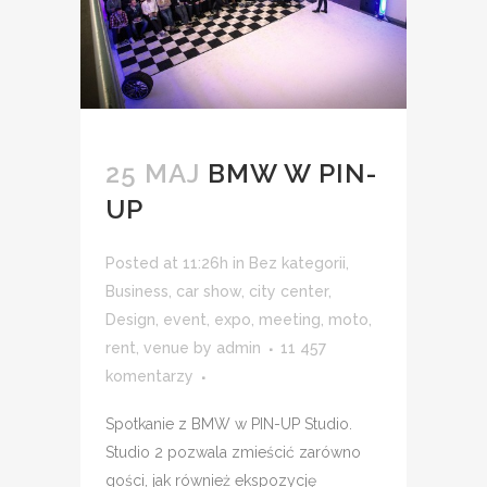
25 MAJ
BMW W PIN-
UP
Posted at 11:26h
in
Bez kategorii
,
Business
,
car show
,
city center
,
Design
,
event
,
expo
,
meeting
,
moto
,
rent
,
venue
by
admin
11 457
komentarzy
Spotkanie z BMW w PIN-UP Studio.
Studio 2 pozwala zmieścić zarówno
gości, jak również ekspozycję