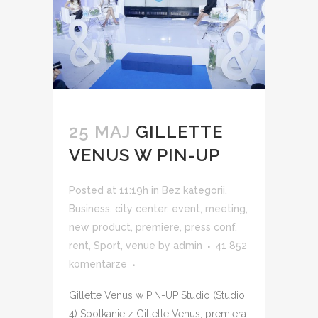
25 MAJ
GILLETTE
VENUS W PIN-UP
Posted at 11:19h
in
Bez kategorii
,
Business
,
city center
,
event
,
meeting
,
new product
,
premiere
,
press conf
,
rent
,
Sport
,
venue
by
admin
41 852
komentarze
Gillette Venus w PIN-UP Studio (Studio
4) Spotkanie z Gillette Venus, premiera