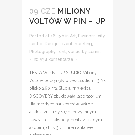
09 CZE
MILIONY
VOLTÓW W PIN – UP
Posted at 16:49h
in
Art
,
Business
,
city
center
,
Design
,
event
,
meeting
,
Photography
,
rent
,
venue
by
admin
20 534 komentarze
TESLA W PIN - UP STUDIO Miliony
Voltów popłynęły przez Studio nr 3 Na
blisko 260 m2 Studia nr 3 ekipa
DISCOVERY zbudowała laboratorium
dla młodych naukowców, wśród
atrakcji znalazły się między innymi
cewka Tesli, eksperymenty z ciekłym
azotem, druk 3D, i inne naukowe