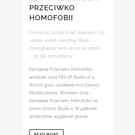
PRZECIWKO
HOMOFOBII
Posted at 14:09h
in
Art
,
Business
,
city
center
,
event
,
meeting
,
Music
,
Photography
,
rent
,
venue
by
admin
43 381 komentarzy
Kampania Przeciwko Homofobii -
wrzesień 2014 PIN-UP Studio nr 4
Wśród gości spotkania m.in Dariusz
Michalczewski. Wrzesień 2014 -
Kampania Przeciwko Homofobii na
blisko 300m2 Studia 4. Wyjątkowe
wydarzenie, wyjątkowi goście. ...
READ MORE