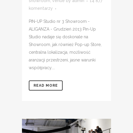
showroom
,
venue
by
admin
14 877
komentarzy
PIN-UP Studio nr 3 Showroom -
ALIGANZA - Grudzień 2013 Pin-Up
Studio nadaje się doskonale na
Showroom, jak również Pop-up Store,
centralna lokalizacja, możliwość
aranżacji przestrzeni, jasne warunki
współpracy....
READ MORE