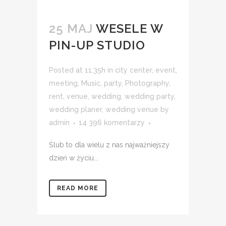
25 MAJ
WESELE W
PIN-UP STUDIO
Posted at 11:35h
in
city center
,
event
,
meeting
,
Music
,
party
,
Photography
,
rent
,
venue
,
wedding
,
wedding party
,
wedding planer
,
wedding venue
by
admin
14 396 komentarzy
Ślub to dla wielu z nas najważniejszy
dzień w życiu...
READ MORE