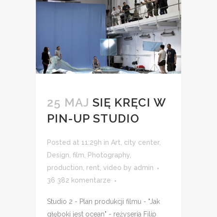
25 MAJ
SIĘ KRĘCI W
PIN-UP STUDIO
Posted at 11:29h
in
Art
,
city center
,
Design
,
film
,
Photography
,
production
,
rent
,
video
by
admin
36 382 komentarze
Studio 2 - Plan produkcji filmu - "Jak
głęboki jest ocean" - reżyseria Filip